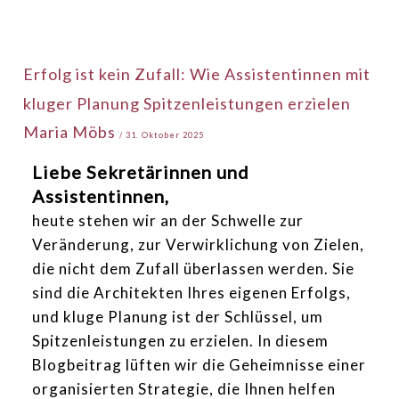
Erfolg
Erfolg ist kein Zufall: Wie Assistentinnen mit
ist
kluger Planung Spitzenleistungen erzielen
kein
Maria Möbs
Zufall:
/
31. Oktober 2025
Wie
Liebe Sekretärinnen und
Assistentinnen
Assistentinnen,
mit
heute stehen wir an der Schwelle zur
kluger
Veränderung, zur Verwirklichung von Zielen,
Planung
die nicht dem Zufall überlassen werden. Sie
Spitzenleistungen
sind die Architekten Ihres eigenen Erfolgs,
erzielen
und kluge Planung ist der Schlüssel, um
Spitzenleistungen zu erzielen. In diesem
Blogbeitrag lüften wir die Geheimnisse einer
organisierten Strategie, die Ihnen helfen