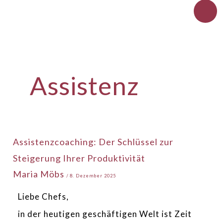
Zum
Inhalt
springen
Assistenz
Assistenzcoaching:
Assistenzcoaching: Der Schlüssel zur
Der
Steigerung Ihrer Produktivität
Schlüssel
Maria Möbs
zur
/
8. Dezember 2025
Steigerung
Liebe Chefs,
Ihrer
in der heutigen geschäftigen Welt ist Zeit
Produktivität